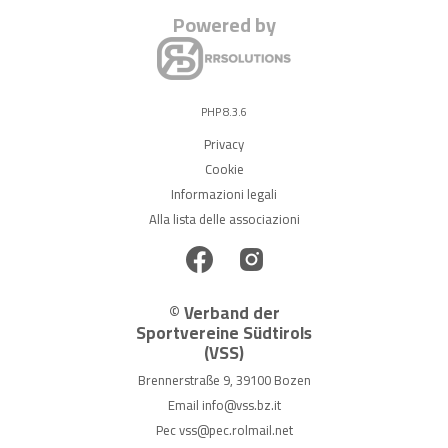
Powered by
PHP 8.3.6
Privacy
Cookie
Informazioni legali
Alla lista delle associazioni
© Verband der
Sportvereine Südtirols
(VSS)
Brennerstraße 9, 39100 Bozen
Email
info@vss.bz.it
Pec
vss@pec.rolmail.net