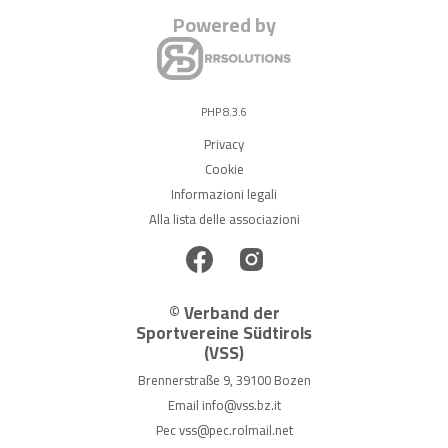
Powered by
PHP 8.3.6
Privacy
Cookie
Informazioni legali
Alla lista delle associazioni
© Verband der
Sportvereine Südtirols
(VSS)
Brennerstraße 9, 39100 Bozen
Email
info@vss.bz.it
Pec
vss@pec.rolmail.net