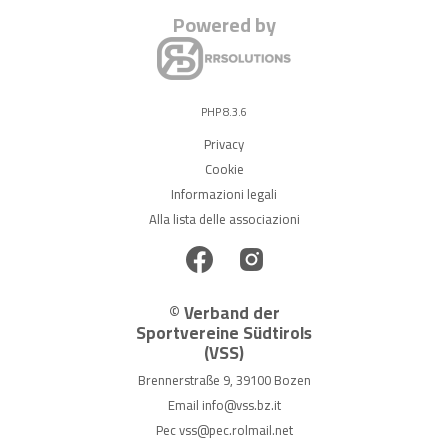
Powered by
PHP 8.3.6
Privacy
Cookie
Informazioni legali
Alla lista delle associazioni
© Verband der
Sportvereine Südtirols
(VSS)
Brennerstraße 9, 39100 Bozen
Email
info@vss.bz.it
Pec
vss@pec.rolmail.net