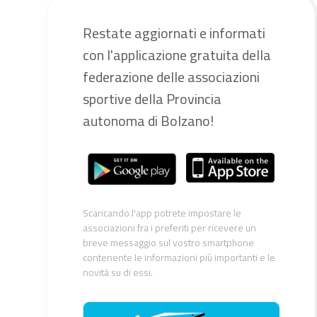
Restate aggiornati e informati
con l'applicazione gratuita della
federazione delle associazioni
sportive della Provincia
autonoma di Bolzano!
Scaricando l'app potrete impostare le
associazioni fra i preferiti per ricevere un
breve messaggio sul vostro smartphone
contenente le informazioni più importanti e le
novità su di essi.