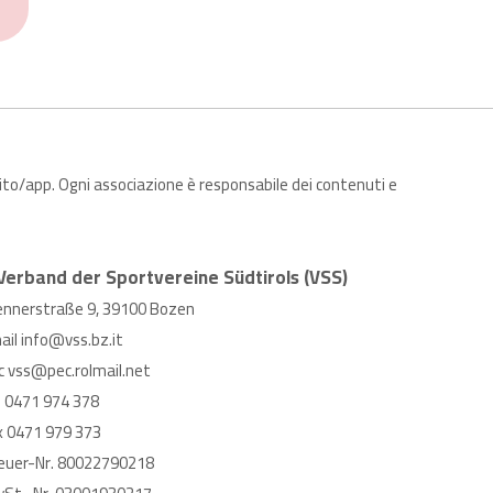
sito/app. Ogni associazione è responsabile dei contenuti e
Verband der Sportvereine Südtirols (VSS)
ennerstraße 9, 39100 Bozen
ail
info@vss.bz.it
c
vss@pec.rolmail.net
l
0471 974 378
x 0471 979 373
euer-Nr. 80022790218