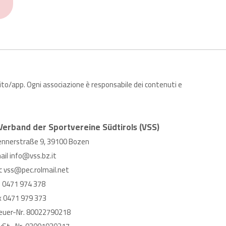
sito/app. Ogni associazione è responsabile dei contenuti e
Verband der Sportvereine Südtirols (VSS)
ennerstraße 9, 39100 Bozen
ail
info@vss.bz.it
c
vss@pec.rolmail.net
l
0471 974 378
x 0471 979 373
euer-Nr. 80022790218