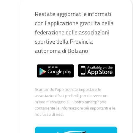
Restate aggiornati e informati
con l'applicazione gratuita della
federazione delle associazioni
sportive della Provincia
autonoma di Bolzano!
Scaricando l'app potrete impostare le
associazioni fra i preferiti per ricevere un
breve messaggio sul vostro smartphone
contenente le informazioni più importanti e le
novità su di essi.