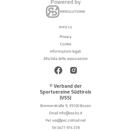
Powered by
PHP 8.3.6
Privacy
Cookie
Informazioni legali
Alla lista delle associazioni
© Verband der
Sportvereine Südtirols
(VSS)
Brennerstraße 9, 39100 Bozen
Email
info@vss.bz.it
Pec
vss@pec.rolmail.net
Tel
0471 974 378