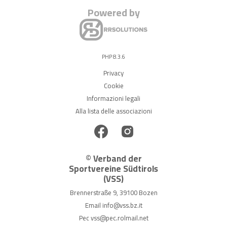
Powered by
PHP 8.3.6
Privacy
Cookie
Informazioni legali
Alla lista delle associazioni
© Verband der
Sportvereine Südtirols
(VSS)
Brennerstraße 9, 39100 Bozen
Email
info@vss.bz.it
Pec
vss@pec.rolmail.net