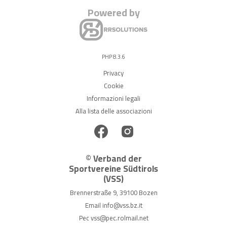
Powered by
PHP 8.3.6
Privacy
Cookie
Informazioni legali
Alla lista delle associazioni
© Verband der
Sportvereine Südtirols
(VSS)
Brennerstraße 9, 39100 Bozen
Email
info@vss.bz.it
Pec
vss@pec.rolmail.net