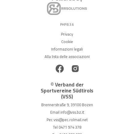
PHP 8.3.6
Privacy
Cookie
Informazioni legali
Alla lista delle associazioni
© Verband der
Sportvereine Südtirols
(VSS)
Brennerstraße 9, 39100 Bozen
Email
info@vss.bz.it
Pec
vss@pec.rolmail.net
Tel
0471 974 378