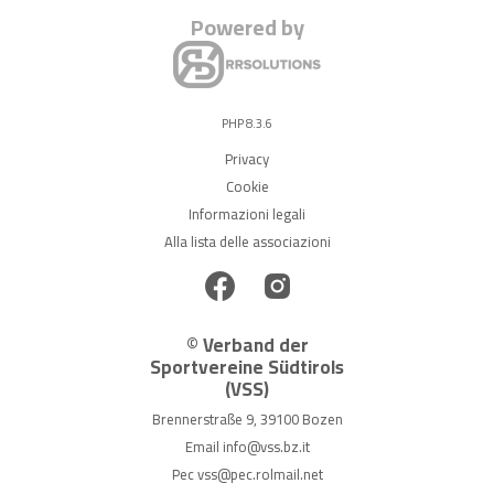
Powered by
PHP 8.3.6
Privacy
Cookie
Informazioni legali
Alla lista delle associazioni
© Verband der
Sportvereine Südtirols
(VSS)
Brennerstraße 9, 39100 Bozen
Email
info@vss.bz.it
Pec
vss@pec.rolmail.net