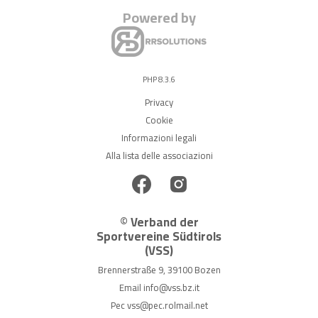
Powered by
PHP 8.3.6
Privacy
Cookie
Informazioni legali
Alla lista delle associazioni
© Verband der
Sportvereine Südtirols
(VSS)
Brennerstraße 9, 39100 Bozen
Email
info@vss.bz.it
Pec
vss@pec.rolmail.net