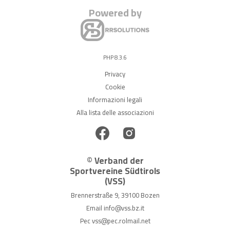
Powered by
PHP 8.3.6
Privacy
Cookie
Informazioni legali
Alla lista delle associazioni
© Verband der
Sportvereine Südtirols
(VSS)
Brennerstraße 9, 39100 Bozen
Email
info@vss.bz.it
Pec
vss@pec.rolmail.net