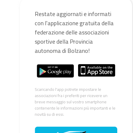
Restate aggiornati e informati
con l'applicazione gratuita della
federazione delle associazioni
sportive della Provincia
autonoma di Bolzano!
Scaricando l'app potrete impostare le
associazioni fra i preferiti per ricevere un
breve messaggio sul vostro smartphone
contenente le informazioni più importanti e le
novità su di essi.