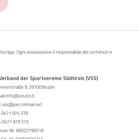
sito/app. Ogni associazione è responsabile dei contenuti e
Verband der Sportvereine Südtirols (VSS)
ennerstraße 9, 39100 Bozen
ail
info@vss.bz.it
c
vss@pec.rolmail.net
l
0471 974 378
x 0471 979 373
euer-Nr. 80022790218