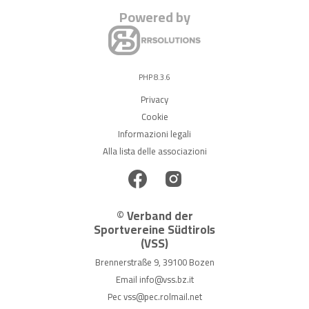
Powered by
PHP 8.3.6
Privacy
Cookie
Informazioni legali
Alla lista delle associazioni
© Verband der
Sportvereine Südtirols
(VSS)
Brennerstraße 9, 39100 Bozen
Email
info@vss.bz.it
Pec
vss@pec.rolmail.net