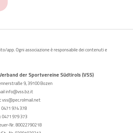
sito/app. Ogni associazione è responsabile dei contenuti e
Verband der Sportvereine Südtirols (VSS)
ennerstraße 9, 39100 Bozen
ail
info@vss.bz.it
c
vss@pec.rolmail.net
l
0471 974 378
x 0471 979 373
euer-Nr. 80022790218