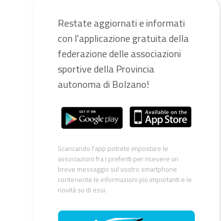
Restate aggiornati e informati
con l'applicazione gratuita della
federazione delle associazioni
sportive della Provincia
autonoma di Bolzano!
Scaricando l'app potrete impostare le
associazioni fra i preferiti per ricevere un
breve messaggio sul vostro smartphone
contenente le informazioni più importanti e le
novità su di essi.