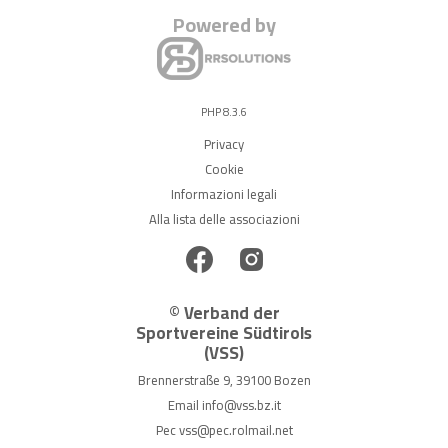
Powered by
PHP 8.3.6
Privacy
Cookie
Informazioni legali
Alla lista delle associazioni
© Verband der
Sportvereine Südtirols
(VSS)
Brennerstraße 9, 39100 Bozen
Email
info@vss.bz.it
Pec
vss@pec.rolmail.net