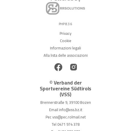
PHP 8.3.6
Privacy
Cookie
Informazioni legali
Alla lista delle associazioni
© Verband der
Sportvereine Südtirols
(VSS)
Brennerstraße 9, 39100 Bozen
Email
info@vss.bz.it
Pec
vss@pec.rolmail.net
Tel
0471 974 378