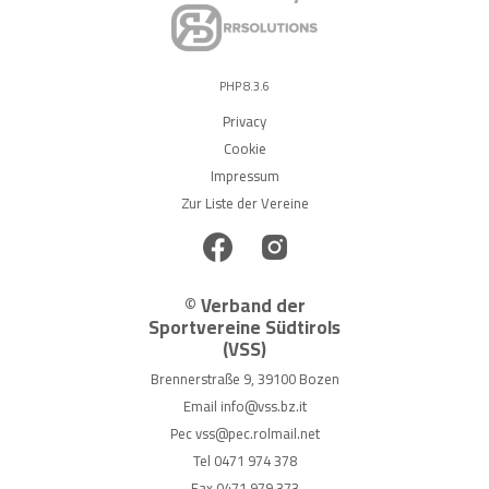
PHP 8.3.6
Privacy
Cookie
Impressum
Zur Liste der Vereine
© Verband der
Sportvereine Südtirols
(VSS)
Brennerstraße 9, 39100 Bozen
Email
info@vss.bz.it
Pec
vss@pec.rolmail.net
Tel
0471 974 378
Fax 0471 979 373