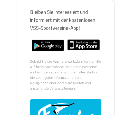
Bleiben Sie interessiert und
informiert mit der kostenlosen
VSS-Sportvereine-App!
Sobald Sie die App herunterladen, können Sie
auf Ihrem Smartphone Ihre Lieblingsvereine
als Favoriten speichern und erhalten dadurch
die wichtigsten Informationen und
Neuigkeiten über deren Tätigkeiten und
anstehende Veranstaltungen.