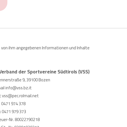
 die von ihm angegebenen Informationen und Inhalte
Verband der Sportvereine Südtirols (VSS)
ennerstraße 9, 39100 Bozen
ail
info@vss.bz.it
c
vss@pec.rolmail.net
l
0471 974 378
x 0471 979 373
euer-Nr. 80022790218