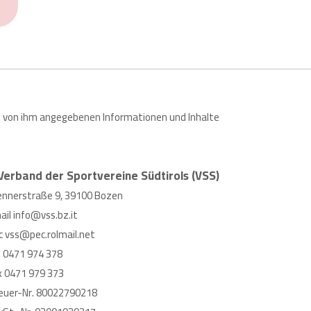
 die von ihm angegebenen Informationen und Inhalte
Verband der Sportvereine Südtirols (VSS)
ennerstraße 9, 39100 Bozen
ail
info@vss.bz.it
c
vss@pec.rolmail.net
l
0471 974 378
x 0471 979 373
euer-Nr. 80022790218