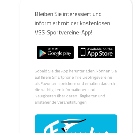
Bleiben Sie interessiert und
informiert mit der kostenlosen
VSS-Sportvereine-App!
Sobald Sie die App herunterladen, können Sie
auf Ihrem Smartphone Ihre Lieblingsvereine
als Favoriten speichern und erhalten dadurch
die wichtigsten Informationen und
Neuigkeiten über deren Tätigkeiten und
anstehende Veranstaltungen.